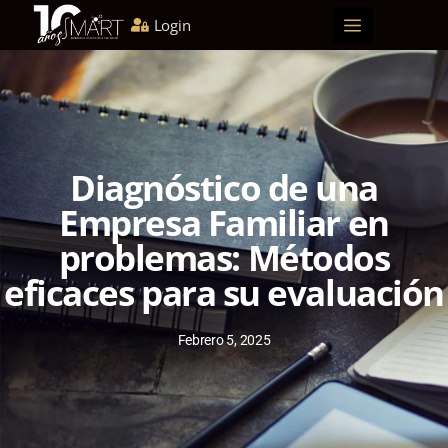
Login
Inicio
Quiénes somos
Soluciones
Blog
E-learning
Webinars
Convertirse en socio
Diagnóstico de una
Empresa Familiar en
problemas: Métodos
eficaces para su evaluación
Febrero 5, 2025