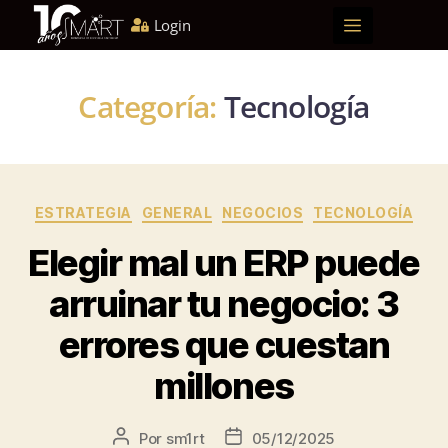
Login
Inicio
Quiénes somos
Soluciones
Blog
E-learning
Webinars
Convertirse en socio
Categoría:
Tecnología
ESTRATEGIA
GENERAL
NEGOCIOS
TECNOLOGÍA
Elegir mal un ERP puede
arruinar tu negocio: 3
errores que cuestan
millones
Por
sm1rt
05/12/2025